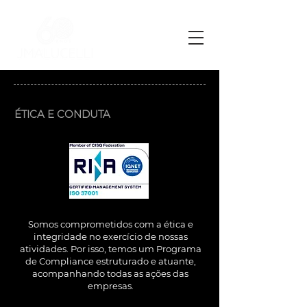
ÉTICA E CONDUTA
Somos comprometidos com a ética e
integridade no exercício de nossas
atividades. Por isso, temos um Programa
de Compliance estruturado e atuante,
acompanhando todas as ações das
empresas.