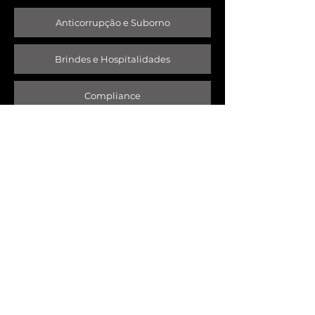
Anticorrupção e Suborno
Brindes e Hospitalidades
Compliance
Prevenção à Lavagem de Dinheiro
Relação com Fornecedores
LINHA ÉTICA
JMalucelli