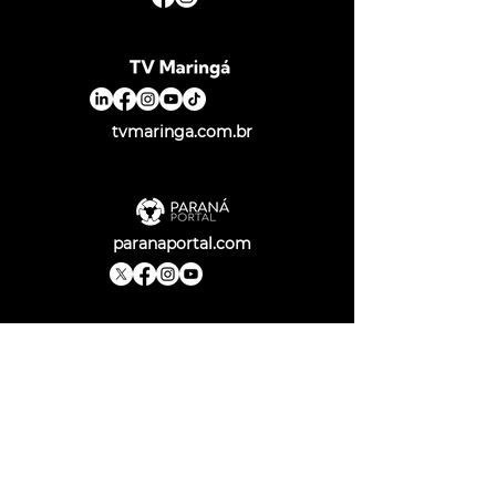
tvmaringa.com.br
paranaportal.com
Cadastre-se e acompanhe as
novidades da JMalucelli
Nome
*