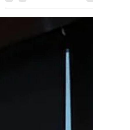
do Agasalho 2026, iniciativa promovida pela
Prefeitura de Curitiba, por meio da Fundação
de Ação Social — FAS. A ação tem como
objetivo arrecadar agasalhos, calçados e
cobertores em bom estado, que serão
destinados a pessoas em situação de
vulnerabilidade social. A campanha busca
mobilizar colaboradores e parceiros em uma
corrente de solidariedade, ampliando o
impacto das doações durante