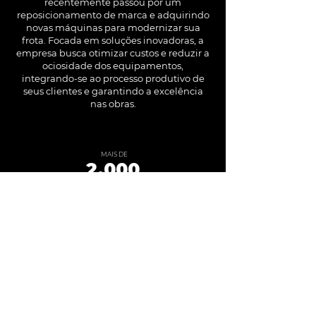
recentemente passou por um
reposicionamento de marca e adquirindo
novas máquinas para modernizar sua
frota. Focada em soluções inovadoras, a
empresa busca otimizar custos e reduzir a
ociosidade dos equipamentos,
integrando-se ao processo produtivo de
seus clientes e garantindo a excelência
nas obras.
MAIS DE
2.000
EQUIPAMENTOS LOCADOS
MAIS DE
1.200
CLIENTES ATENDIDOS