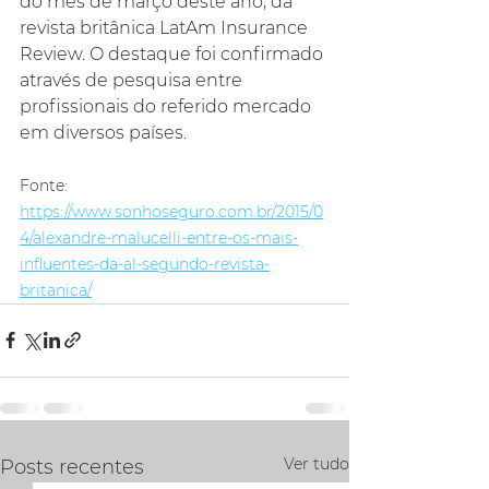
do mês de março deste ano, da 
revista britânica LatAm Insurance 
Review. O destaque foi confirmado 
através de pesquisa entre 
profissionais do referido mercado 
em diversos países.
Fonte: 
https://www.sonhoseguro.com.br/2015/0
4/alexandre-malucelli-entre-os-mais-
influentes-da-al-segundo-revista-
britanica/
Ver tudo
Posts recentes