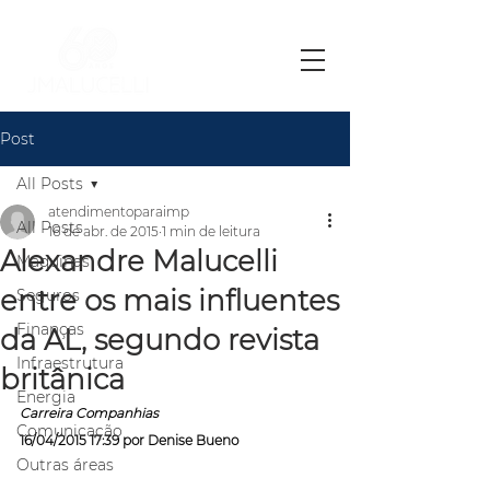
Post
All Posts
atendimentoparaimp
All Posts
16 de abr. de 2015
1 min de leitura
Alexandre Malucelli
Máquinas
entre os mais influentes
Seguros
Finanças
da AL, segundo revista
Infraestrutura
britânica
Energia
Carreira
Companhias
Comunicação
16/04/2015 17:39 por 
Denise Bueno
Outras áreas