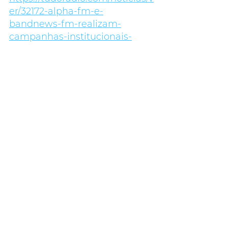
er/32172-alpha-fm-e-
bandnews-fm-realizam-
campanhas-institucionais-
sobre-audiencia-e-marca-em-
curitiba
Comunicação
Ver tudo
Posts recentes