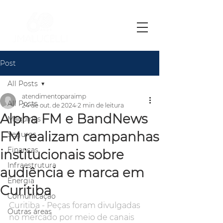
Post
All Posts
atendimentoparaimp
All Posts
24 de out. de 2024
2 min de leitura
Alpha FM e BandNews
Máquinas
FM realizam campanhas
Seguros
Finanças
institucionais sobre
Infraestrutura
audiência e marca em
Energia
Curitiba
Comunicação
Curitiba - Peças foram divulgadas 
Outras áreas
no mercado por meio de canais 