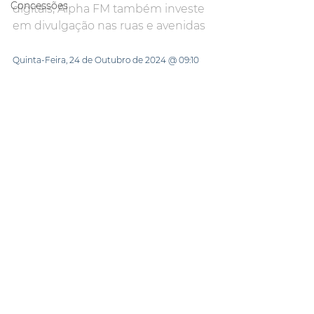
Concessões
digitais; Alpha FM também investe 
em divulgação nas ruas e avenidas
Quinta-Feira, 24 de Outubro de 2024 @ 09:10