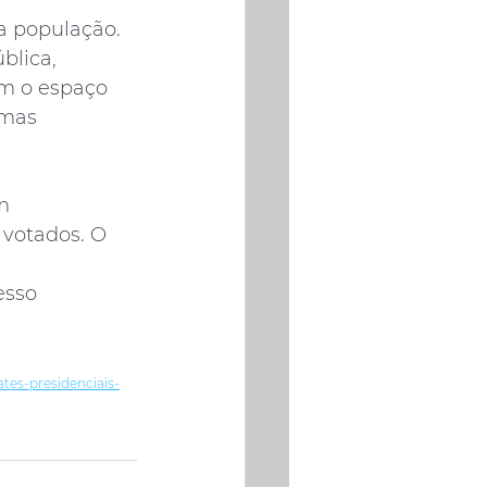
da população. 
lica, 
em o espaço 
emas 
m 
 votados. O 
 
esso 
tes-presidenciais-