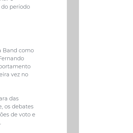
 do período 
da Band como 
Fernando 
omportamento 
eira vez no 
ara das 
, os debates 
es de voto e 
.