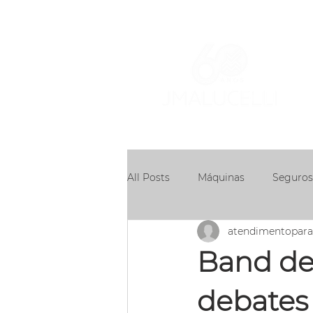
ÁR
AT
All Posts
Máquinas
Seguros
atendimentopar
Concessões
Band de
debates 