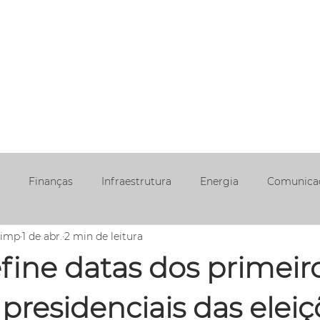
EAS DE
NOSSA
ÉTICA E
TRABALHE
REDE
UAÇÃO
JORNADA
CONDUTA
CONOSCO
SOCIA
Finanças
Infraestrutura
Energia
Comunica
aimp
1 de abr.
2 min de leitura
fine datas dos primeir
presidenciais das eleiç