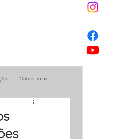
S
JNEWS
ESG
IS
ção
Outras áreas
os
ões