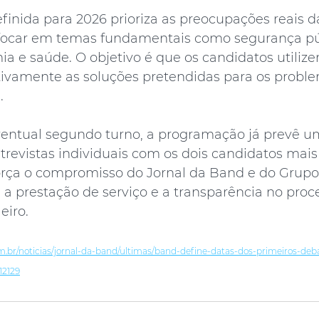
definida para 2026 prioriza as preocupações reais 
focar em temas fundamentais como segurança púb
a e saúde. O objetivo é que os candidatos utiliz
etivamente as soluções pretendidas para os probl
.
entual segundo turno, a programação já prevê u
revistas individuais com os dois candidatos mais
rça o compromisso do Jornal da Band e do Grupo
a prestação de serviço e a transparência no proc
eiro.
.br/noticias/jornal-da-band/ultimas/band-define-datas-dos-primeiros-deba
12129