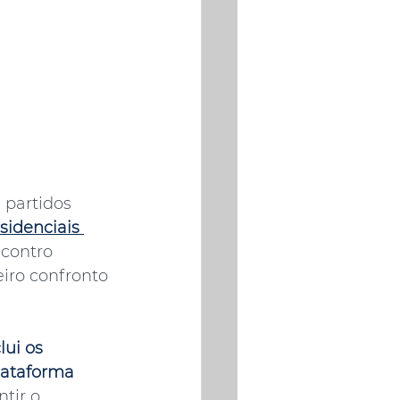
 partidos 
sidenciais 
ncontro 
iro confronto 
ui os 
lataforma 
tir o 