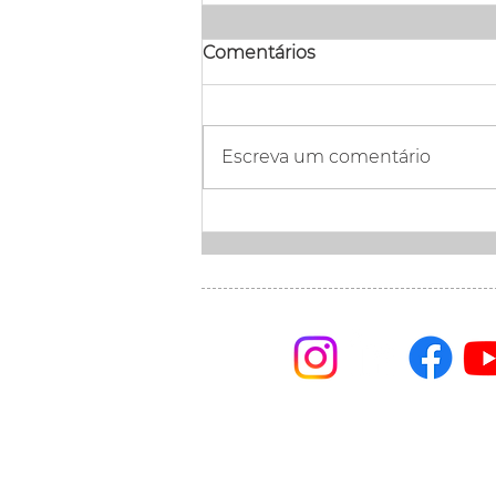
Comentários
Escreva um comentário
Band Paraná define
regras do primeiro debate
ao governo do PR
Linha Ética 0800 721 
Visconde de Nacar 144