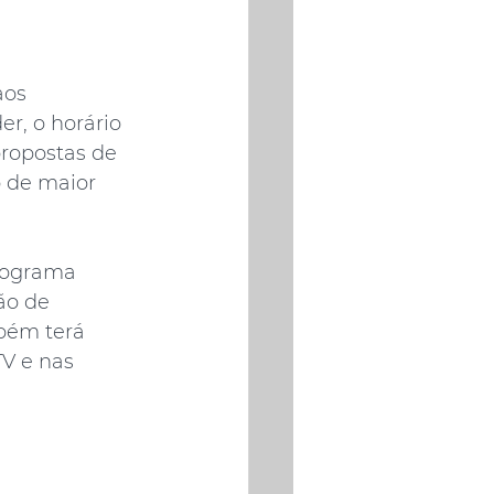
aos 
r, o horário 
ropostas de 
 de maior 
rograma 
ão de 
bém terá 
V e nas 