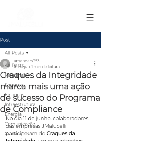
Post
All Posts
amandars253
All Posts
16 de jun.
1 min de leitura
Craques da Integridade
Máquinas
marca mais uma ação
Seguros
Finanças
de sucesso do Programa
Infraestrutura
de Compliance
Energia
No dia 11 de junho, colaboradores 
Comunicação
das empresas JMalucelli 
participaram do 
Craques da 
Outras áreas