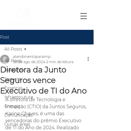
Post
All Posts
atendimentoparaimp
All Posts
30 de ago. de 2024
2 min de leitura
Diretora da Junto
Máquinas
Seguros vence
Seguros
Finanças
Executivo de TI do Ano
Infraestrutura
A diretora de Tecnologia e 
Energia
Inovação (CTIO) da Juntos Seguros, 
Karine Chaves, é uma das 
Comunicação
vencedoras do prêmio Executivo 
Outras áreas
de TI do Ano de 2024. Realizado 