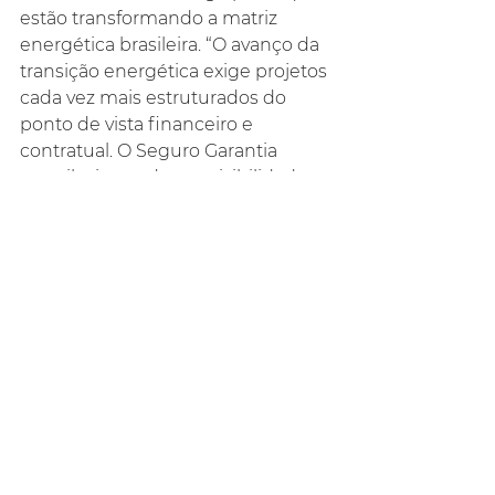
estão transformando a matriz 
energética brasileira. “O avanço da 
transição energética exige projetos 
cada vez mais estruturados do 
ponto de vista financeiro e 
contratual. O Seguro Garantia 
contribui para dar previsibilidade, 
segurança e capacidade de 
execução a esses 
empreendimentos”, ressalta Melo.
Fonte: 
https://www.sonhoseguro.com.br/2
026/07/expansao-das-energias-
renovaveis-no-nordeste-
impulsiona-demanda-por-seguro-
garantia/