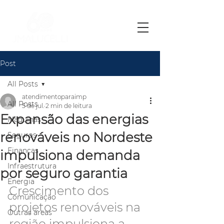
Post
All Posts
atendimentoparaimp
All Posts
5 de jul.
2 min de leitura
Expansão das energias
Máquinas
renováveis no Nordeste
Seguros
Finanças
impulsiona demanda
Infraestrutura
por seguro garantia
Energia
Crescimento dos 
Comunicação
projetos renováveis na 
Outras áreas
região impulsiona a 