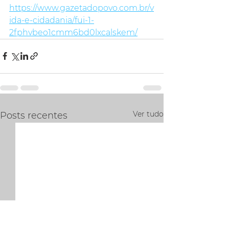
https://www.gazetadopovo.com.br/v
ida-e-cidadania/fui-1-
2fphvbeo1cmm6bd0lxcalskem/
Ver tudo
Posts recentes