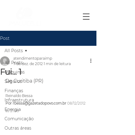
Post
All Posts
atendimentoparaimp
All Posts
7 de dez. de 2012
1 min de leitura
Fui... 1
Máquinas
De Curitiba (PR)
Seguros
Finanças
Reinaldo Bessa
Infraestrutura
Por 
rbessa@gazetadopovo.com.br
08/12/2012 
Energia
às 21:08
Comunicação
Outras áreas