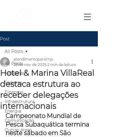
Post
All Posts
atendimentoparaimp
All Posts
29 de nov. de 2025
2 min de leitura
Hotel & Marina VillaReal
Máquinas
destaca estrutura ao
Seguros
Finanças
receber delegações
Infraestrutura
internacionais
Energia
Campeonato Mundial de 
Comunicação
Pesca Subaquática termina 
Outras áreas
neste sábado em São 