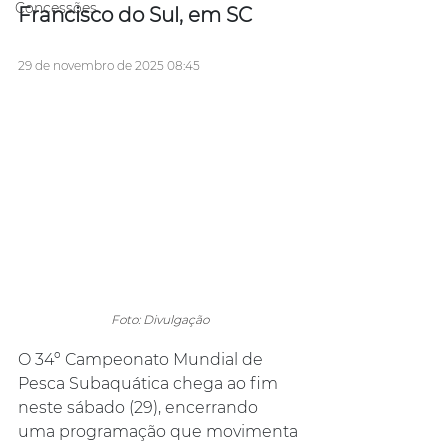
Concessões
Francisco do Sul, em SC
29 de novembro de 2025 08:45
Foto: Divulgação
O 34º Campeonato Mundial de 
Pesca Subaquática chega ao fim 
neste sábado (29), encerrando 
uma programação que movimenta 