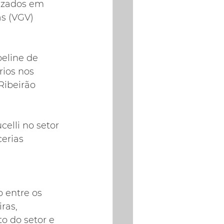
lizados em 
s (VGV) 
eline de 
ios nos 
Ribeirão 
lli no setor 
erias 
 entre os 
ras, 
 do setor e 