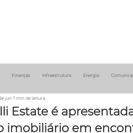
EAS DE
NOSSA
ÉTICA E
TRABALHE
REDE
UAÇÃO
JORNADA
CONDUTA
CONOSCO
SOCIA
Finanças
Infraestrutura
Energia
Comunica
de jun.
1 min de leitura
li Estate é apresentad
 imobiliário em encon