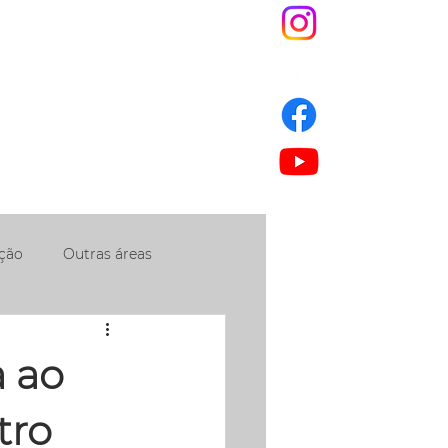
S
JNEWS
ESG
IS
ção
Outras áreas
a ao
tro