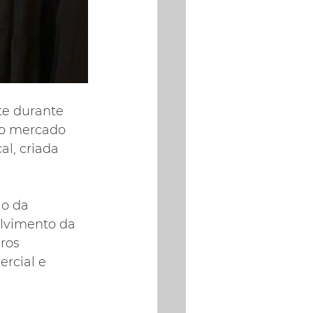
te durante 
do mercado 
al, criada 
o da 
olvimento da 
ros 
rcial e 