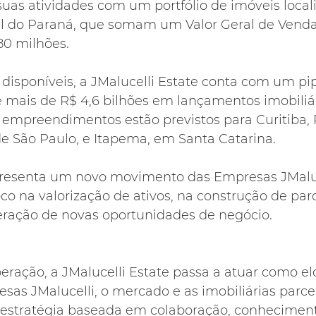
suas atividades com um portfólio de imóveis loca
oral do Paraná, que somam um Valor Geral de Venda
80 milhões.
 disponíveis, a JMalucelli Estate conta com um pip
ê mais de R$ 4,6 bilhões em lançamentos imobiliár
 empreendimentos estão previstos para Curitiba, 
 de São Paulo, e Itapema, em Santa Catarina.
resenta um novo movimento das Empresas JMaluce
oco na valorização de ativos, na construção de parc
eração de novas oportunidades de negócio.
eração, a JMalucelli Estate passa a atuar como elo
sas JMalucelli, o mercado e as imobiliárias parcei
estratégia baseada em colaboração, conhecimento