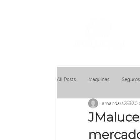
ÁR
AT
All Posts
Máquinas
Seguros
amandars253
30 
Concessões
JMalucel
mercado