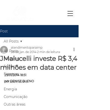
Post
All Posts
atendimentoparaimp
All Posts
28 de jan. de 2014
2 min de leitura
JMalucelli investe R$ 3,4
Máquinas
milhões em data center
Seguros
Finanças
29/01/2014 18:51
Infraestrutura
por 
D
ENISE BUENO
Energia
Comunicação
Outras áreas