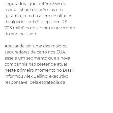
seguradora que detém 35% de 
market share de prêmios em 
garantia, com base em resultados 
divulgados pela Susep, com R$ 
703 milhões de janeiro a novembro 
do ano passado.
Apesar de ser uma das maiores 
seguradoras de carro nos EUA, 
esse é um segmento que a nova 
companhia não pretende atuar 
neste primeiro momento no Brasil, 
informou Alex Bellino, executivo 
responsável pela estratégia da 
nova seguradora.
Fonte: 
https://cqcs.com.br/noticia/jmalucell
i-lanca-uma-nova-companhia-a-