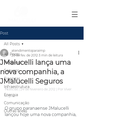
Post
All Posts
atendimentoparaimp
All Posts
23 de fev. de 2012
3 min de leitura
JMalucelli lança uma
Máquinas
nova companhia, a
Seguros
Finanças
JMalucelli Seguros
Infraestrutura
N
otícias | 24 de fevereiro de 2012 | Por Viver 
Energia
Seguro
Comunicação
O grupo paranaense JMalucelli 
Outras áreas
lançou hoje uma nova companhia, 