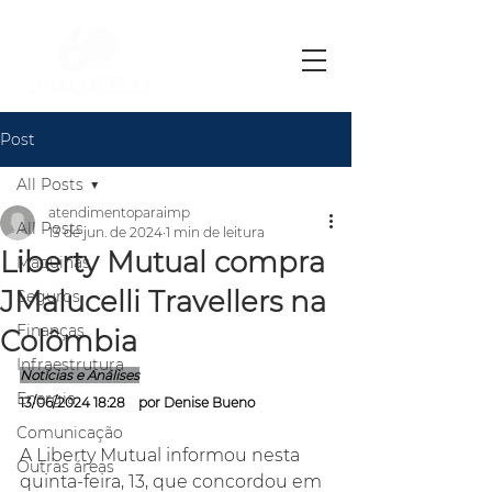
Post
All Posts
atendimentoparaimp
All Posts
13 de jun. de 2024
1 min de leitura
Liberty Mutual compra
Máquinas
JMalucelli Travellers na
Seguros
Finanças
Colômbia
Infraestrutura
Notícias e Análises
Energia
13/06/2024 18:28    por 
Denise Bueno
Comunicação
A Liberty Mutual informou nesta 
Outras áreas
quinta-feira, 13, que concordou em 