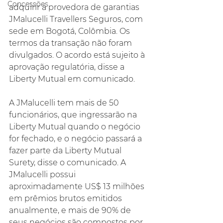
Concessões
adquirir a provedora de garantias 
JMalucelli Travellers Seguros, com 
sede em Bogotá, Colômbia. Os 
termos da transação não foram 
divulgados. O acordo está sujeito à 
aprovação regulatória, disse a 
Liberty Mutual em comunicado.
A JMalucelli tem mais de 50 
funcionários, que ingressarão na 
Liberty Mutual quando o negócio 
for fechado, e o negócio passará a 
fazer parte da Liberty Mutual 
Surety, disse o comunicado. A 
JMalucelli possui 
aproximadamente US$ 13 milhões 
em prêmios brutos emitidos 
anualmente, e mais de 90% de 
seus negócios são compostos por 