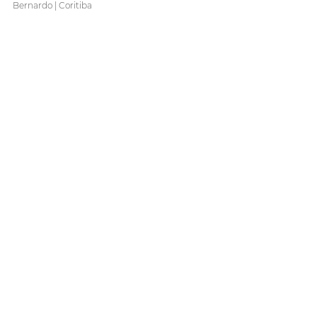
Bernardo | Coritiba
Museu da Glória, do Coritiba — Foto: Julio 
Bernardo | Coritiba
Fonte: 