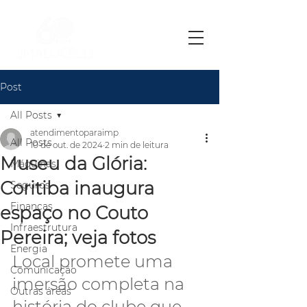
Post
All Posts
atendimentoparaimp
All Posts
10 de out. de 2024
2 min de leitura
Museu da Glória:
Máquinas
Coritiba inaugura
Seguros
Finanças
espaço no Couto
Infraestrutura
Pereira; veja fotos
Energia
Local promete uma 
Comunicação
imersão completa na 
Outras áreas
história do clube que 