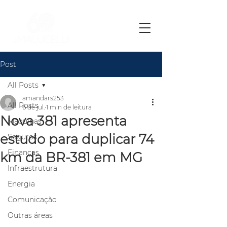
Post
All Posts
amandars253
All Posts
6 de jul.
1 min de leitura
Nova 381 apresenta
Máquinas
estudo para duplicar 74
Seguros
Finanças
km da BR-381 em MG
Infraestrutura
Energia
Comunicação
Outras áreas