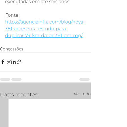
executadas em até seis anos.
Fonte: 
https://agenciainfra.com/blog/nova-
381-apresenta-estudo-para-
duplicar-74-km-da-br-381-em-mg/
Concessões
Ver tudo
Posts recentes