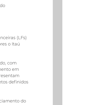
ado
ceiras (LFs) 
es o Itaú 
ado, com 
imento em 
presentam 
tos definidos 
nciamento do 