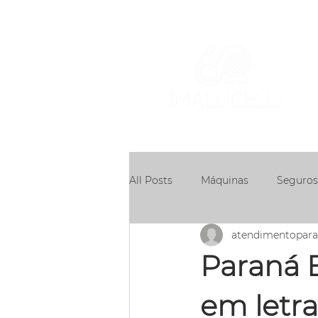
ÁR
AT
All Posts
Máquinas
Seguros
atendimentopar
Concessões
Paraná 
em letra