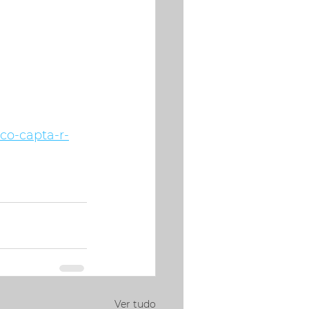
nco-capta-r-
Ver tudo