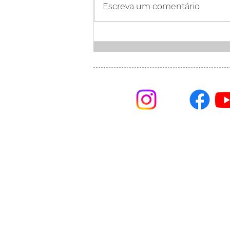
Escreva um comentário
Paraná Banco encerra o
1T26 com crescimento,
solidez financeira e
avanço dos resultados
Linha Ética 0800 721 
Visconde de Nacar 144
Curitiba • Paraná
41 3351 5577