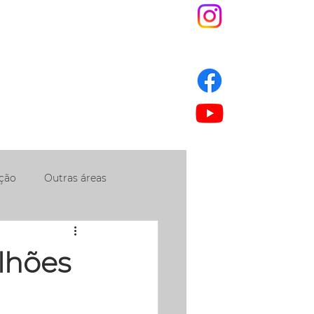
S
JNEWS
ESG
IS
ção
Outras áreas
lhões