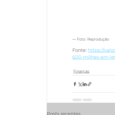
— Foto: Reprodução
Fonte: 
https://val
600-milhes-em-let
Finanças
Posts recentes