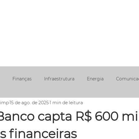
EAS DE
NOSSA
ÉTICA E
TRABALHE
REDE
UAÇÃO
JORNADA
CONDUTA
CONOSCO
SOCIA
Finanças
Infraestrutura
Energia
Comunica
aimp
15 de ago. de 2025
1 min de leitura
Banco capta R$ 600 mi
s financeiras