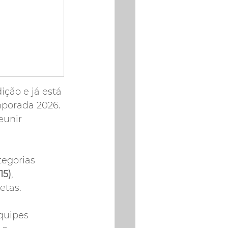
ção e já está 
mporada 2026. 
eunir 
tegorias 
15)
, 
etas.
quipes 