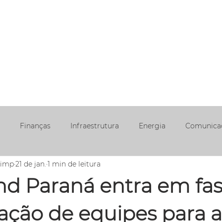
EAS DE
NOSSA
ÉTICA E
TRABALHE
REDE
UAÇÃO
JORNADA
CONDUTA
CONOSCO
SOCIA
Finanças
Infraestrutura
Energia
Comunica
aimp
21 de jan.
1 min de leitura
nd Paraná entra em fa
ação de equipes para a