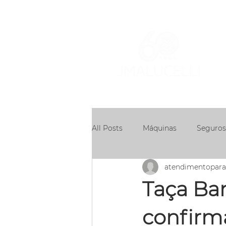
ÁR
AT
All Posts
Máquinas
Seguros
atendimentopar
Concessões
Taça Ba
confirm