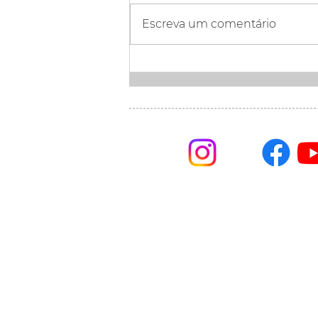
Escreva um comentário
Band Paraná define
regras do primeiro debate
ao governo do PR
Linha Ética 0800 721 
Visconde de Nacar 144
Curitiba • Paraná
41 3351 5577