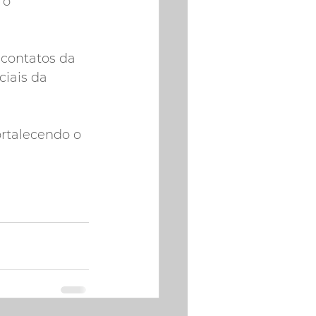
 o 
contatos da 
iais da 
rtalecendo o 