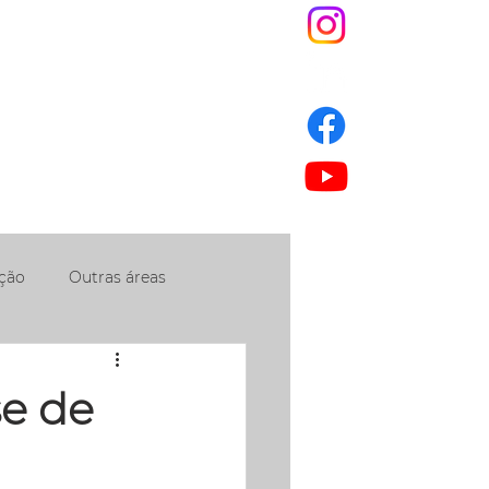
S
JNEWS
ESG
IS
ção
Outras áreas
se de