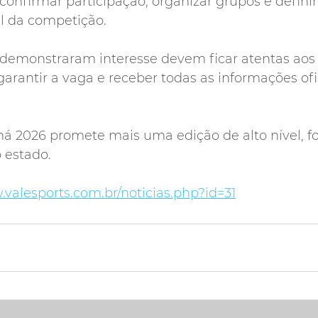
confirmar participação, organizar grupos e definir
l da competição.
 demonstraram interesse devem ficar atentas aos 
arantir a vaga e receber todas as informações ofic
á 2026 promete mais uma edição de alto nível, fo
 estado.
.valesports.com.br/noticias.php?id=31