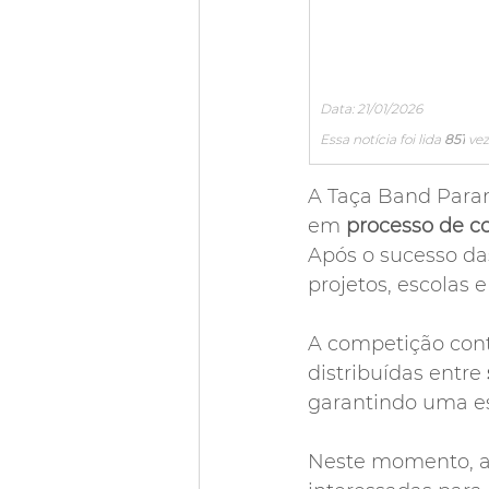
Data: 21/01/2026
Essa notícia foi lida 
851
 ve
A Taça Band Paran
em 
processo de c
Após o sucesso das
projetos, escolas 
A competição con
distribuídas entre 
garantindo uma es
Neste momento, a